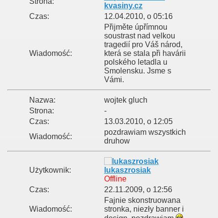
Strona:
kvasiny.cz
Czas:
12.04.2010, o 05:16
Přijměte úpřímnou
soustrast nad velkou
tragedií pro Váš národ,
Wiadomość:
která se stala při havárii
polského letadla u
Smolensku. Jsme s
Vámi.
Nazwa:
wojtek gluch
Strona:
-
Czas:
13.03.2010, o 12:05
pozdrawiam wszystkich
Wiadomość:
druhow
Użytkownik:
lukaszrosiak
Offline
Czas:
22.11.2009, o 12:56
Fajnie skonstruowana
Wiadomość:
stronka, niezły banner i