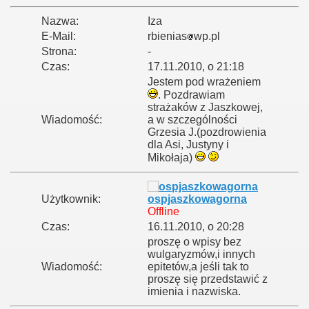
Nazwa:
Iza
E-Mail:
rbienias
wp.pl
Strona:
-
Czas:
17.11.2010, o 21:18
Jestem pod wrażeniem
. Pozdrawiam
strażaków z Jaszkowej,
Wiadomość:
a w szczególności
Grzesia J.(pozdrowienia
dla Asi, Justyny i
Mikołaja)
Użytkownik:
ospjaszkowagorna
Offline
Czas:
16.11.2010, o 20:28
proszę o wpisy bez
wulgaryzmów,i innych
Wiadomość:
epitetów,a jeśli tak to
proszę się przedstawić z
imienia i nazwiska.