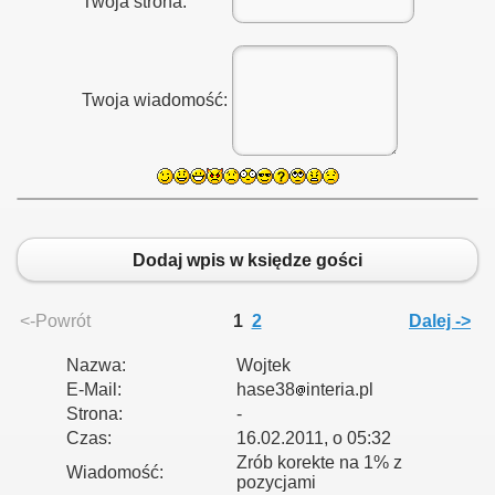
Twoja strona:
Twoja wiadomość:
Dodaj wpis w księdze gości
<-Powrót
1
2
Dalej ->
Nazwa:
Wojtek
E-Mail:
hase38
interia.pl
Strona:
-
Czas:
16.02.2011, o 05:32
Zrób korekte na 1% z
Wiadomość:
pozycjami